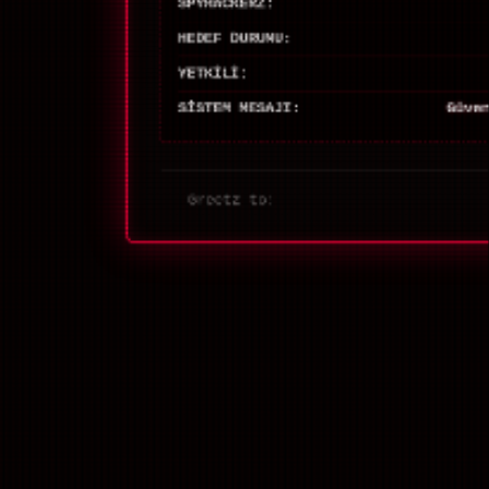
SPYHACKERZ:
HEDEF DURUMU:
YETKİLİ:
SİSTEM MESAJI:
Güve
Greetz to: